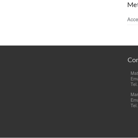
Me
Acce
Con
Mat
Ema
Tel
Mar
Ema
Tel