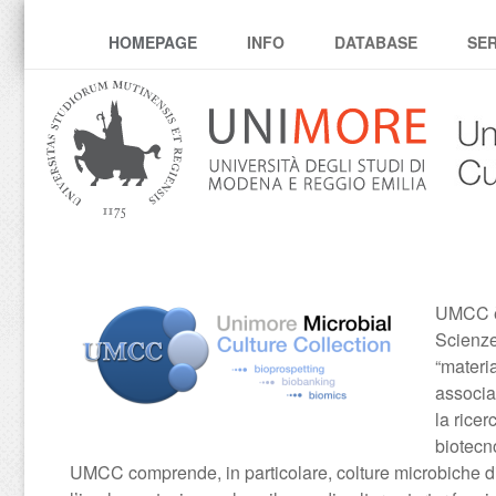
umcc
HOMEPAGE
INFO
DATABASE
SER
UMCC è 
Scienze
“materi
associat
la ricer
biotecn
UMCC comprende, in particolare, colture microbiche di lievi