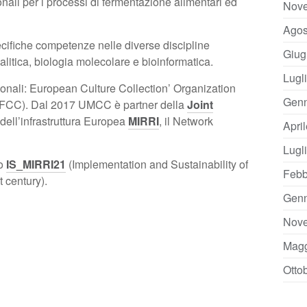
onali per i processi di fermentazione alimentari ed
Nov
Agos
cifiche competenze nelle diverse discipline
Giug
nalitica, biologia molecolare e bioinformatica.
Lugl
ionali: European Culture Collection’ Organization
Genn
(WFCC). Dal 2017 UMCC è partner della
Joint
dell’infrastruttura Europea
MIRRI
, il Network
Apri
Lugl
eo
IS_MIRRI21
(Implementation and Sustainability of
Febb
 century).
Genn
Nov
Magg
Otto