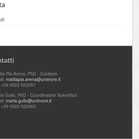
ta
di
tatti
tia Pia Arena, PhD - Curatore
il:
mattiapia.arena@unimore.it
. +39 0522 522057
ia Gullo, PhD - Coordinatore Scientifico
il:
maria.gullo@unimore.it
. +39 0522 522063